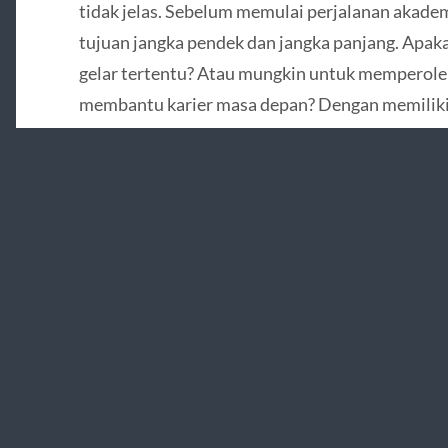
tidak jelas. Sebelum memulai perjalanan akad
tujuan jangka pendek dan jangka panjang. Apa
gelar tertentu? Atau mungkin untuk memperole
membantu karier masa depan? Dengan memiliki 
lebih terarah dan termotivasi untuk mencapai h
rintangan di sepanjang jalan.
2. Temukan Passion Anda
Mempelajari sesuatu yang Anda sukai akan memb
menyenangkan. Cobalah untuk menggali apa yang
dalam bidang studi tertentu atau aktivitas ekst
terhubung dengan passion Anda, pembelajaran ti
melainkan sebuah perjalanan yang menyenangka