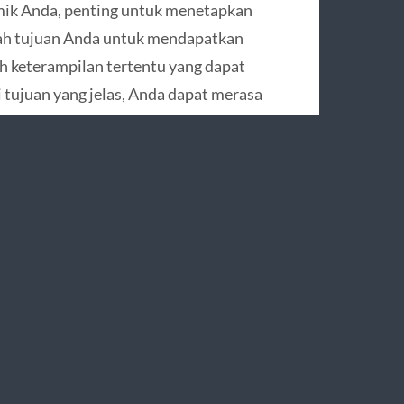
emik Anda, penting untuk menetapkan
kah tujuan Anda untuk mendapatkan
h keterampilan tertentu yang dapat
tujuan yang jelas, Anda dapat merasa
al tersebut, meskipun ada banyak
uat setiap hari terasa lebih
 benar-benar Anda minati, baik itu
rakurikuler di kampus. Ketika Anda
dak lagi terasa seperti beban,
n. Jika Anda merasa sulit