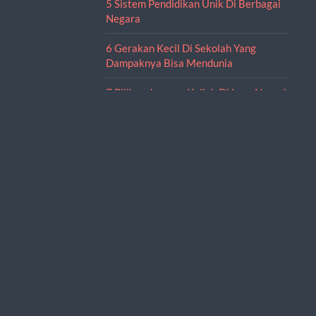
5 Sistem Pendidikan Unik Di Berbagai
Negara
6 Gerakan Kecil Di Sekolah Yang
Dampaknya Bisa Mendunia
7 Pilihan Jurusan Kuliah Di Luar Negeri
& Universitas Terbaiknya
~KATEGORI~
Jurusan
Pendidikan