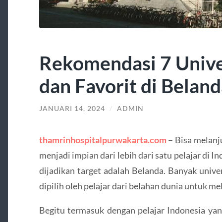
Rekomendasi 7 Unive
dan Favorit di Belan
JANUARI 14, 2024
/
ADMIN
thamrinhospitalpurwakarta.com
– Bisa melanju
menjadi impian dari lebih dari satu pelajar di I
dijadikan target adalah Belanda. Banyak unive
dipilih oleh pelajar dari belahan dunia untuk me
Begitu termasuk dengan pelajar Indonesia y