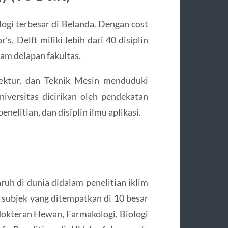
logi terbesar di Belanda. Dengan cost
s, Delft miliki lebih dari 40 disiplin
lam delapan fakultas.
itektur, dan Teknik Mesin menduduki
universitas dicirikan oleh pendekatan
enelitian, dan disiplin ilmu aplikasi.
ruh di dunia didalam penelitian iklim
t subjek yang ditempatkan di 10 besar
dokteran Hewan, Farmakologi, Biologi