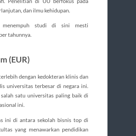
fi. Penelitian di UU berfokus pada
lanjutan, dan ilmu kehidupan.
n menempuh studi di sini mesti
per tahunnya.
am (EUR)
terlebih dengan kedokteran klinis dan
s universitas terbesar di negara ini.
alah satu universitas paling baik di
sional ini.
 ini di antara sekolah bisnis top di
fakultas yang menawarkan pendidikan