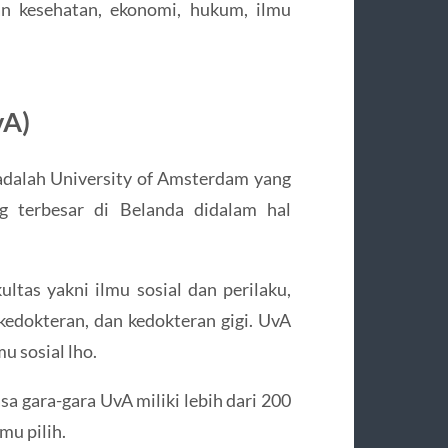
an kesehatan, ekonomi, hukum, ilmu
vA)
 adalah University of Amsterdam yang
ng terbesar di Belanda didalam hal
akultas yakni ilmu sosial dan perilaku,
kedokteran, dan kedokteran gigi. UvA
u sosial lho.
a gara-gara UvA miliki lebih dari 200
mu pilih.