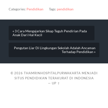
Categories:
Pendidikan
Tags:
pendidikan
« 3 Cara Mengajarkan Sikap Teguh Pendirian Pada
Anak Dari Hal Kecil
Pengutan Liar Di Lingkungan Sekolah Adalah Ancaman
Terhadap Pendidikan »
© 2026
THAMRINHOSPITALPURWAKARTA MENJADI
SITUS PENDIDIKAN TERAKURAT DI INDONESIA
—
UP ↑